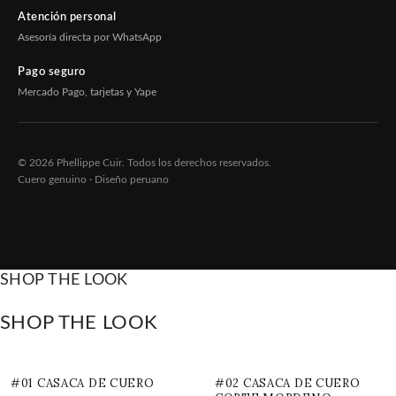
Atención personal
Asesoría directa por WhatsApp
Pago seguro
Mercado Pago, tarjetas y Yape
© 2026 Phellippe Cuir. Todos los derechos reservados.
Cuero genuino · Diseño peruano
SHOP THE LOOK
SHOP THE LOOK
#01 CASACA DE CUERO
#02 CASACA DE CUERO