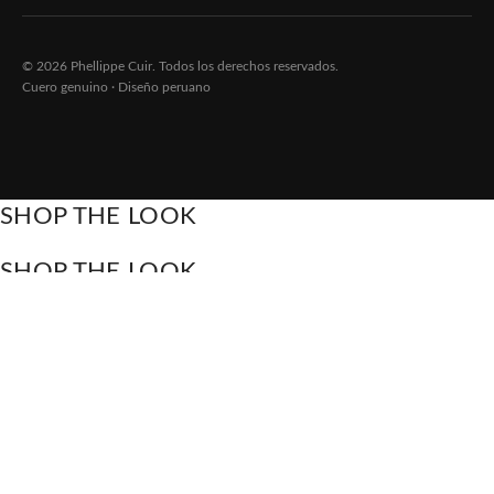
© 2026 Phellippe Cuir. Todos los derechos reservados.
Cuero genuino · Diseño peruano
SHOP THE LOOK
SHOP THE LOOK
#01 CASACA DE CUERO
#02 CASACA DE CUERO
CORTE MORDENO
A partir de
S/
650.00
A partir de
S/
650.00