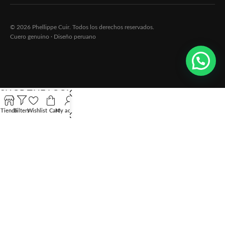
© 2026 Phellippe Cuir. Todos los derechos reservados.
Cuero genuino · Diseño peruano
SHOP THE LOOK
Tienda
Filters
Wishlist
Cart
My account
SHOP THE LOOK
#01 CASACA DE CUERO
#02 CASACA DE CUERO
CORTE MORDENO
A partir de
S/
650.00
A partir de
S/
650.00
#03 JACKET BIKER STAR
#04 JACKET CORTE