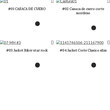
#01 CASACA DE CUERO
#02 Casaca de cuero corte
mordeno
#03 Jacket Biker star rock
#04 Jacket Corte Clasico slim
Tienda
Wishlist
Cart
My account