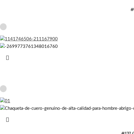
#
#132