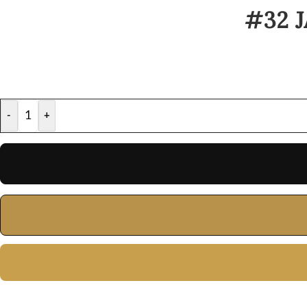
#32 
-
+