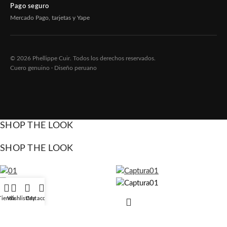
Pago seguro
Mercado Pago, tarjetas y Yape
© 2026 Phellippe Cuir. Todos los derechos reservados.
Cuero genuino · Diseño peruano
SHOP THE LOOK
SHOP THE LOOK
Tienda
Wishlist
Cart
My account
#01 CASACA DE CUERO
#02 Casaca de cuero corte