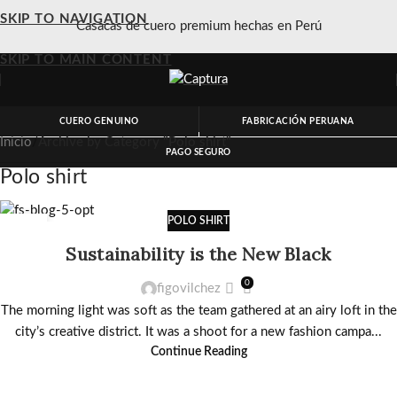
SKIP TO NAVIGATION
Casacas de cuero premium hechas en Perú
SKIP TO MAIN CONTENT
CUERO GENUINO
FABRICACIÓN PERUANA
Inicio
/
Archive by Category "Polo shirt"
PAGO SEGURO
Polo shirt
POLO SHIRT
21
OCT
Sustainability is the New Black
0
figovilchez
The morning light was soft as the team gathered at an airy loft in the
city’s creative district. It was a shoot for a new fashion campa...
Continue Reading