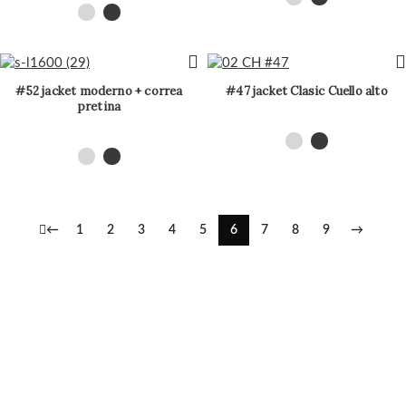
#52 jacket moderno + correa
#47 jacket Clasic Cuello alto
pretina
←
1
2
3
4
5
6
7
8
9
→