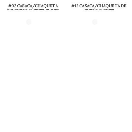
#02 CASACA/CHAQUETA
#12 CASACA/CHAQUETA DE
DE CUERO JACKET CLOSE
CUERO JACKET
IN THE MIDDLE
SEMICRUZADA