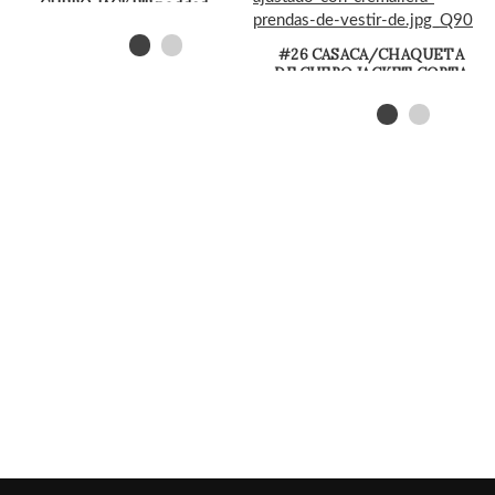
CUERO JACKET padded
coconuts
#26 CASACA/CHAQUETA
DE CUERO JACKET CORTA
AJUSTADA