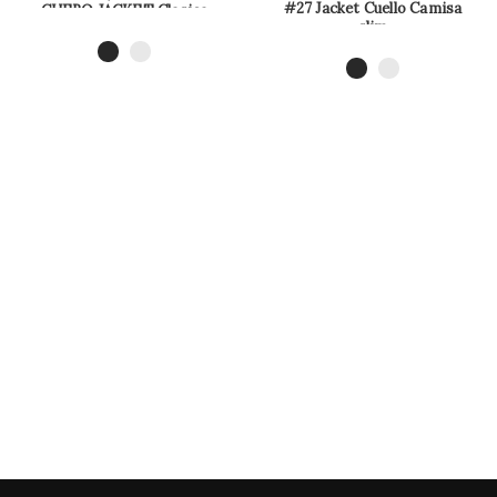
#27 Jacket Cuello Camisa
CUERO JACKET Clasica
slim
Corte Morderno