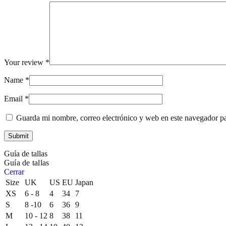
Your review
*
Name
*
Email
*
Guarda mi nombre, correo electrónico y web en este navegador p
Guía de tallas
Guía de tallas
Cerrar
Size
UK
US
EU
Japan
XS
6 - 8
4
34
7
S
8 -10
6
36
9
M
10 - 12
8
38
11