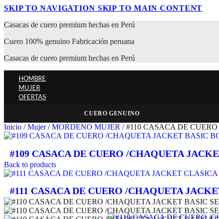
SKIP TO NAVIGATION
SKIP TO MAIN CONTENT
Casacas de cuero premium hechas en Perú
Cuero 100% genuino Fabricación peruana
Casacas de cuero premium hechas en Perú
HOMBRE
MUJER
OFERTAS
CUERO GENUINO
Inicio
/
Mujer
/
MORDENO MUJER
/
#110 CASACA DE CUERO
#109 CASACA DE CUERO /CHAQUETA JACK
Back to products
#111 CASACA DE CUERO /CHAQUETA JACK