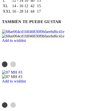
L
12 - 14
10
40
13
XL
14 - 16
12
42
15
XXL
16 - 28
14
44
17
TAMBIÉN TE PUEDE GUSTAR
Add to wishlist
Add to wishlist