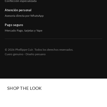
Confección especializada
Atención personal
Asesoría directa por WhatsApp
Pago seguro
Mercado Pago, tarjetas y Yape
© 2026 Phellippe Cuir. Todos los derechos reservados.
Cuero genuino · Diseño peruano
SHOP THE LOOK