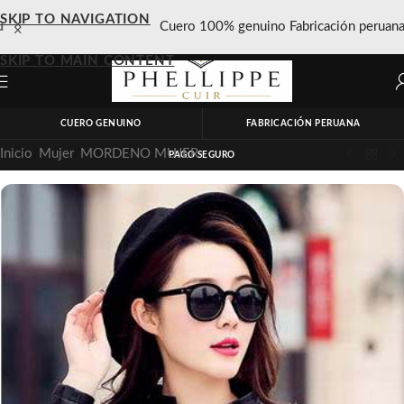
SKIP TO NAVIGATION
Cuero 100% genuino Fabricación peruana
SKIP TO MAIN CONTENT
CUERO GENUINO
FABRICACIÓN PERUANA
Inicio
/
Mujer
/
MORDENO MUJER
PAGO SEGURO