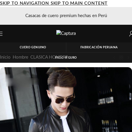
SKIP TO NAVIGATION
SKIP TO MAIN CONTENT
Casacas de cuero premium hechas en Perú
CUERO GENUINO
FABRICACIÓN PERUANA
Inicio
/
Hombre
/
CLASICA HOMBRE
PAGO SEGURO