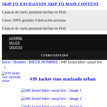
SKIP TO NAVIGATION
SKIP TO MAIN CONTENT
Casacas de cuero premium hechas en Perú
Cuero 100% genuino Fabricación peruana
Casacas de cuero premium hechas en Perú
HOMBRE
MUJER
OFERTAS
CUERO GENUINO
Inicio
/
Hombre
/
BIKER HOMBRE
/
#40 Jacket biker casual low
#39 Jacket vino matizado urban