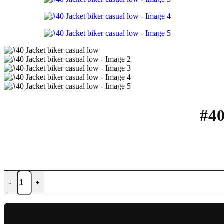
#4
-
+