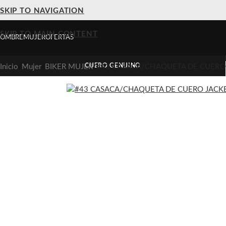
Casacas de cuero premium hechas en Perú
SKIP TO NAVIGATION
SKIP TO MAIN CONTENT
OMBRE
MUJER
OFERTAS
CUERO GENUINO
Inicio
/
Mujer
/
BIKER MUJER
/
#43 CASACA/CHAQUETA DE CUERO 