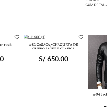
RESEÑAS
GUÍA DE TALL
ar rock
#82 CASACA/CHAQUETA DE
CUERO JACKET CLASICA
EJECUTIVA
00
S/
650.00
#04 Jack