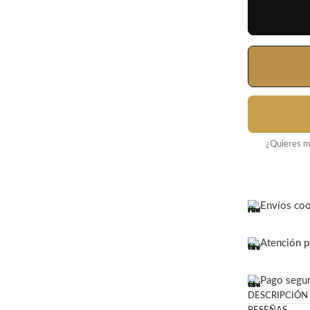
¿Quieres mo
Envíos coo
Atención 
Pago segu
DESCRIPCIÓN