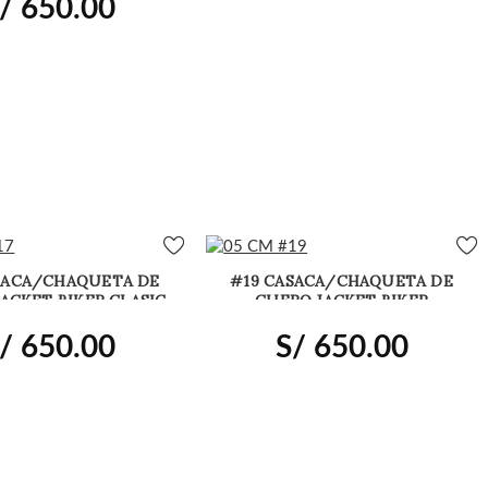
/
650.00
SACA/CHAQUETA DE
#19 CASACA/CHAQUETA DE
ACKET BIKER CLASIC
CUERO JACKET BIKER
BASICA
ELEGANTE MODA 2024
/
650.00
S/
650.00