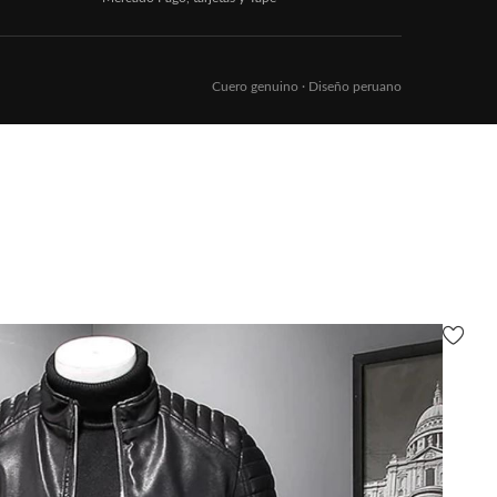
Cuero genuino · Diseño peruano