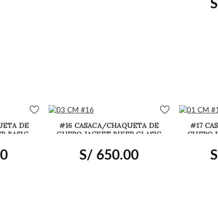
S
UETA DE
#16 CASACA/CHAQUETA DE
#17 CA
R BASIC
CUERO JACKET BIKER CLASIC
CUERO J
MODA
00
S/
650.00
S