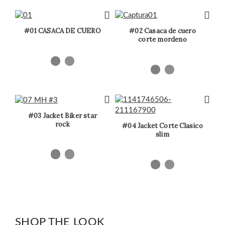
#01 CASACA DE CUERO
#02 Casaca de cuero
corte mordeno
#03 Jacket Biker star
rock
#04 Jacket Corte Clasico
slim
SHOP THE LOOK