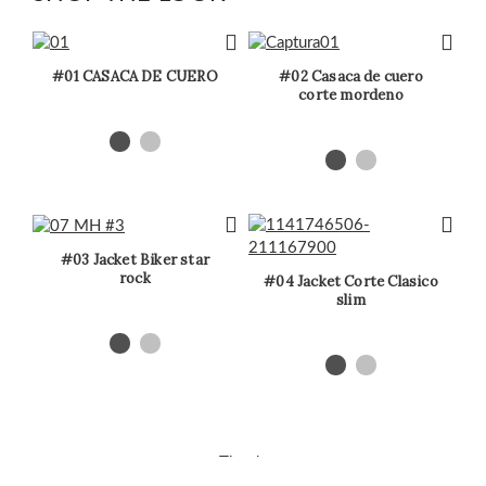
#01 CASACA DE CUERO
#02 Casaca de cuero
corte mordeno
#03 Jacket Biker star
rock
#04 Jacket Corte Clasico
slim
Tienda