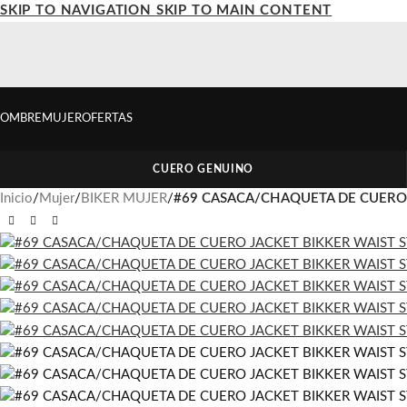
SKIP TO NAVIGATION
SKIP TO MAIN CONTENT
OMBRE
MUJER
OFERTAS
CUERO GENUINO
Inicio
/
Mujer
/
BIKER MUJER
/
#69 CASACA/CHAQUETA DE CUERO 