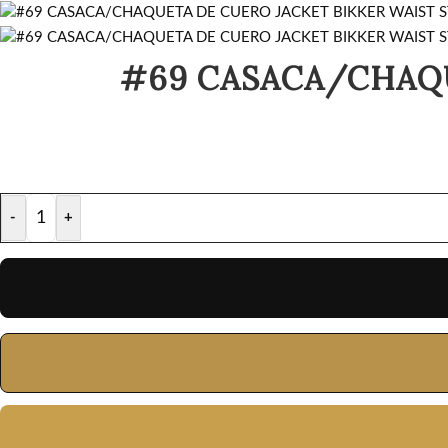
#69 CASACA/CHAQU
-
+