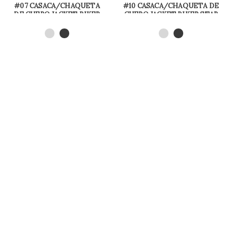
#07 CASACA/CHAQUETA
#10 CASACA/CHAQUETA DE
DE CUERO JACKET BIKER
CUERO JACKET BIKER STAR
DETALLES BROCHES
ROCK