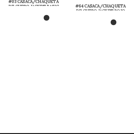
#03 CASACA/CHAQUETA
#64 CASACA/CHAQUETA
DE CUERO JACKET BASIC
DE CUERO JACKET ROJO
ESTILO CLASICO
CLASICO