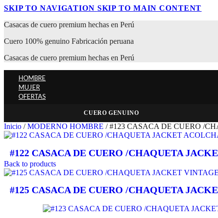
SKIP TO NAVIGATION
SKIP TO MAIN CONTENT
Casacas de cuero premium hechas en Perú
Cuero 100% genuino Fabricación peruana
Casacas de cuero premium hechas en Perú
HOMBRE
MUJER
OFERTAS
CUERO GENUINO
Inicio
/
MODERNO HOMBRE
/
#123 CASACA DE CUERO /CH
#122 CASACA DE CUERO /CHAQUETA JACK
Back to products
#125 CASACA DE CUERO /CHAQUETA JACK