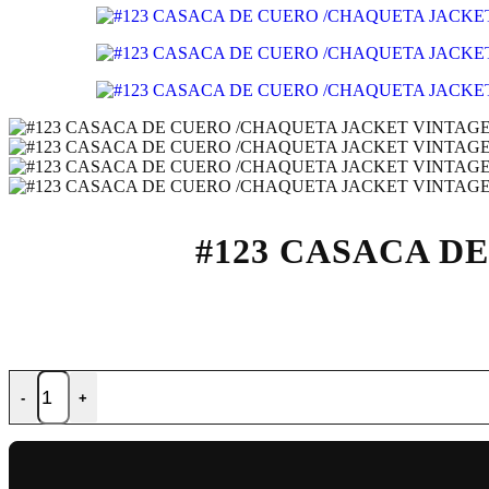
#123 CASACA D
-
+