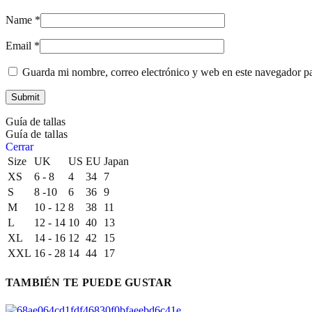
Name
*
Email
*
Guarda mi nombre, correo electrónico y web en este navegador p
Guía de tallas
Guía de tallas
Cerrar
Size
UK
US
EU
Japan
XS
6 - 8
4
34
7
S
8 -10
6
36
9
M
10 - 12
8
38
11
L
12 - 14
10
40
13
XL
14 - 16
12
42
15
XXL
16 - 28
14
44
17
TAMBIÉN TE PUEDE GUSTAR