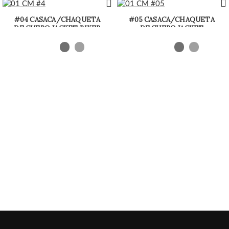
#04 CASACA/CHAQUETA
#05 CASACA/CHAQUETA
DE CUERO JACKET BIKER
DE CUERO JACKET
ESTILO MORDENO
BIKERTOP CORTA