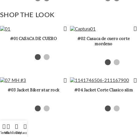
SHOP THE LOOK
#01 CASACA DE CUERO
#02 Casaca de cuero corte
mordeno
#03 Jacket Biker star rock
#04 Jacket Corte Clasico slim
Tienda
Wishlist
Cart
My account